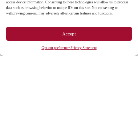
access device information. Consenting to these technologies will allow us to process
data such as browsing behavior or unique IDs on this site. Not consenting or
ESPACES
withdrawing consent, may adversely affect certain features and functions.
Espace étudiant
Accept
Espace journaliste
Opt-out preferences
Privacy Statement
Espace entreprise
ACCÈS DIRECTS
Intranet
ENT