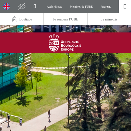
Accès directs
Membres de l’UBE
for
them.
Boutique
Je soutiens l’UBE
Je m'inscris