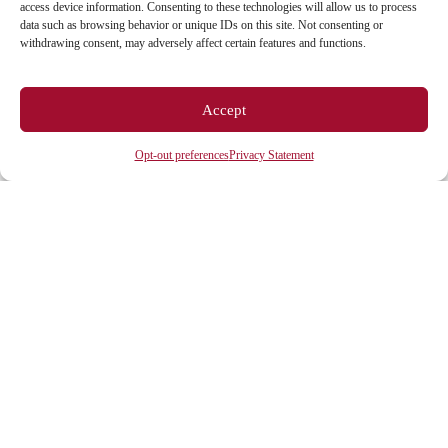
access device information. Consenting to these technologies will allow us to process
data such as browsing behavior or unique IDs on this site. Not consenting or
ESPACES
withdrawing consent, may adversely affect certain features and functions.
Espace étudiant
Accept
Espace journaliste
Opt-out preferences
Privacy Statement
Espace entreprise
ACCÈS DIRECTS
Intranet
ENT