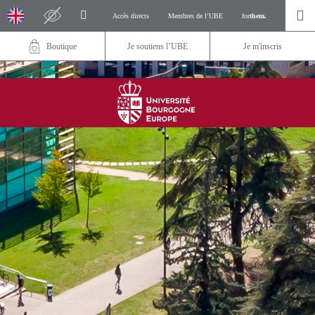
Accès directs
Membres de l’UBE
for
them.
Boutique
Je soutiens l’UBE
Je m'inscris