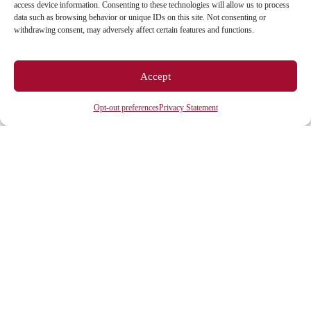
access device information. Consenting to these technologies will allow us to process
data such as browsing behavior or unique IDs on this site. Not consenting or
ESPACES
withdrawing consent, may adversely affect certain features and functions.
Espace étudiant
Accept
Espace journaliste
Opt-out preferences
Privacy Statement
Espace entreprise
ACCÈS DIRECTS
Intranet
ENT