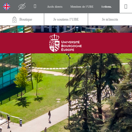
Accès directs
Membres de l’UBE
for
them.
Boutique
Je soutiens l’UBE
Je m'inscris