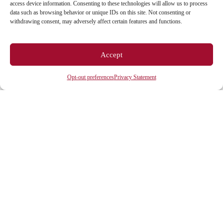
access device information. Consenting to these technologies will allow us to process
data such as browsing behavior or unique IDs on this site. Not consenting or
ESPACES
withdrawing consent, may adversely affect certain features and functions.
Espace étudiant
Accept
Espace journaliste
Opt-out preferences
Privacy Statement
Espace entreprise
ACCÈS DIRECTS
Intranet
ENT