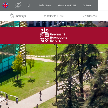
Accès directs
Membres de l’UBE
for
them.
Boutique
Je soutiens l’UBE
Je m'inscris